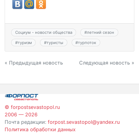
Социум - новости общества
#
летний сезон
#
туризм
#
туристы
#
турпоток
Навигация
« Предыдущая новость
Следующая новость »
по
записям
© forpostsevastopol.ru
2006 — 2026
Почта редакции:
forpost.sevastopol@yandex.ru
Политика обработки данных