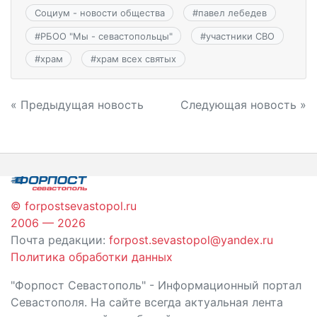
Социум - новости общества
#
павел лебедев
#
РБОО "Мы - севастопольцы"
#
участники СВО
#
храм
#
храм всех святых
Навигация
« Предыдущая новость
Следующая новость »
по
записям
© forpostsevastopol.ru
2006 — 2026
Почта редакции:
forpost.sevastopol@yandex.ru
Политика обработки данных
"Форпост Севастополь" - Информационный портал
Севастополя. На сайте всегда актуальная лента