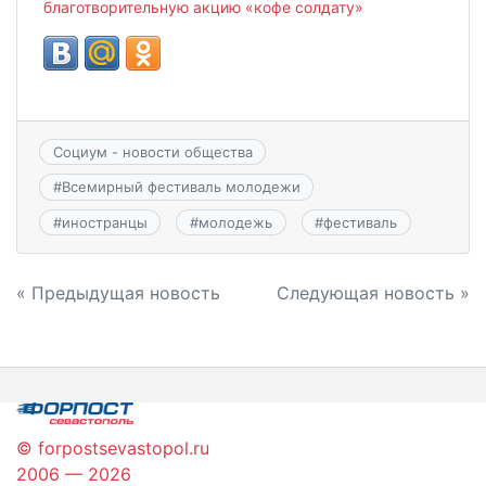
благотворительную акцию «кофе солдату»
Социум - новости общества
#
Всемирный фестиваль молодежи
#
иностранцы
#
молодежь
#
фестиваль
Навигация
« Предыдущая новость
Следующая новость »
по
записям
© forpostsevastopol.ru
2006 — 2026