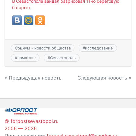
В Севастополе вандал разрисовал 11-ю береговую
батарею
Социум - новости общества
#
исследование
#
памятник
#
Севастополь
Навигация
« Предыдущая новость
Следующая новость »
по
записям
© forpostsevastopol.ru
2006 — 2026
Почта редакции:
forpost.sevastopol@yandex.ru