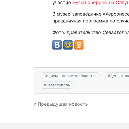
участие
музей обороны на Сапу
В музее-заповеднике «Херсонес
праздничная программа по слу
Фото:
правительство Севастопо
Социум - новости общества
#
День мол
#
Севастополь
Навигация
« Предыдущая новость
по
записям