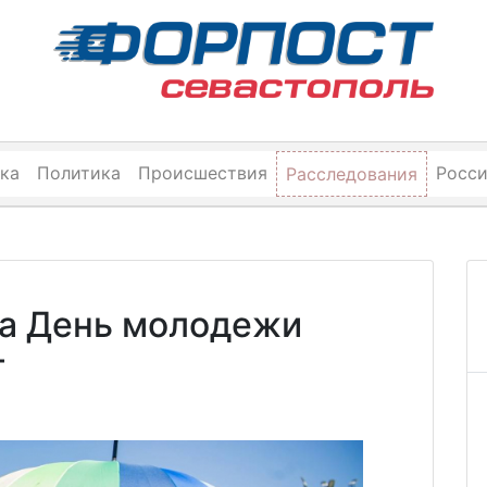
ка
Политика
Происшествия
Росс
Расследования
на День молодежи
т