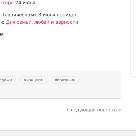
н-горе
24 июня.
е Таврическом» 8 июля пройдет
чаю
Дня семьи, любви и верности.
ля
одежи
#
концерт
#
праздник
Следующая новость »