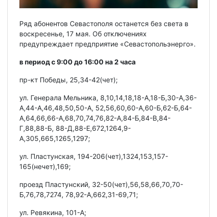
Ряд абонентов Севастополя останется без света в
воскресенье, 17 мая. Об отключениях
предупреждает предприятие «Севастопольэнерго».
в период с 9:00 до 16:00 на 2 часа
пр-кт Победы, 25,34-42(чет);
ул. Генерала Мельника, 8,10,14,18,18-А,18-Б,30-А,36-
А,44-А,46,48,50,50-А, 52,56,60,60-А,60-Б,62-Б,64-
А,64,66,66-А,68,70,74,76,82-А,84-Б,84-В,84-
Г,88,88-Б, 88-Д,88-Е,672,1264,9-
А,305,665,1265,1297;
ул. Пластунская, 194-206(чет),1324,153,157-
165(нечет),169;
проезд Пластунский, 32-50(чет),56,58,66,70,70-
Б,76,78,7274, 78,92-А,662,31-69,71;
ул. Ревякина, 101-А;