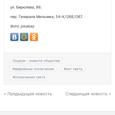
ул. Бирюлева, 99;
пер. Генерала Мельника, 54-А,1268,1267.
Фото: pixabay
Социум - новости общества
#
аварийные отключения
#
нет света
#
отключение света
Навигация
« Предыдущая новость
Следующая новость »
по
записям