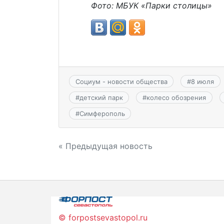
Фото: МБУК «Парки столицы»
Социум - новости общества
#
8 июля
#
детский парк
#
колесо обозрения
#
Симферополь
Навигация
« Предыдущая новость
по
записям
© forpostsevastopol.ru