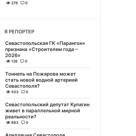
276
0
Я РЕПОРТЕР
Севастопольская ГК «Парангон»
признана «Строителем года –
2026»
126
0
Тоннель на Пожарова может
стать новой водной артерией
Севастополя?
503
0
Севастопольский депутат Кулагин
живет в параллельной мирной
реальности?
663
0
Апелляция Севастополя