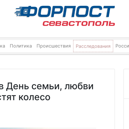
ка
Политика
Происшествия
Росс
Расследования
в День семьи, любви
стят колесо