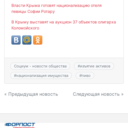
Власти Крыма готовят национализацию отеля
певицы Софии Ротару
В Крыму выставят на аукцион 37 объектов олигарха
Коломойского
Социум - новости общества
#
изъятие активов
#
национализация имущества
#
пиво
Навигация
« Предыдущая новость
Следующая новость »
по
записям