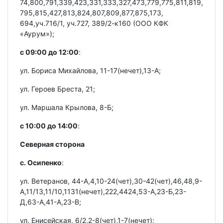
74,800,791,339,423,331,333,327,473,779,775,811,819,
795,815,427,813,824,807,809,877,875,173,
694,уч.716/1, уч.727, 389/2-к160 (ООО КФК
«Аурум»);
с 09:00 до 12:00
:
ул. Бориса Михайлова, 11-17(нечет),13-А;
ул. Героев Бреста, 21;
ул. Маршала Крылова, 8-Б;
с 10:00 до 14:00
:
Северная сторона
с. Осипенко
:
ул. Ветеранов, 44-А,4,10-24(чет),30-42(чет),46,48,9-
А,11/13,11/10,1131(нечет),222,4424,53-А,23-Б,23-
Д,63-А,41-А,23-В;
ул. Енисейская, 6/2,2-8(чет),1-7(нечет);