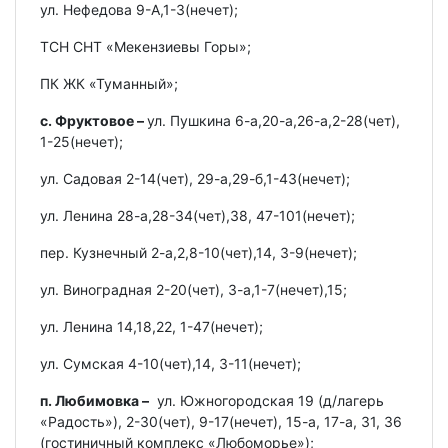
ул. Нефедова 9-А,1-3(нечет);
ТСН СНТ «Мекензиевы Горы»;
ПК ЖК «Туманный»;
с. Фруктовое –
ул. Пушкина 6-а,20-а,26-а,2-28(чет),
1-25(нечет);
ул. Садовая 2-14(чет), 29-а,29-б,1-43(нечет);
ул. Ленина 28-а,28-34(чет),38, 47-101(нечет);
пер. Кузнечный 2-а,2,8-10(чет),14, 3-9(нечет);
ул. Виноградная 2-20(чет), 3-а,1-7(нечет),15;
ул. Ленина 14,18,22, 1-47(нечет);
ул. Сумская 4-10(чет),14, 3-11(нечет);
п. Любимовка
–
ул. Южногородская 19 (д/лагерь
«Радость»), 2-30(чет), 9-17(нечет), 15-а, 17-а, 31, 36
(гостиничный комплекс «Любоморье»);