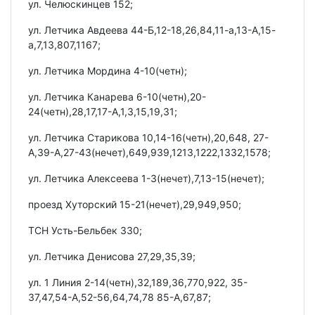
ул. Челюскинцев 152;
ул. Летчика Авдеева 44-Б,12-18,26,84,11-а,13-А,15-
а,7,13,807,1167;
ул. Летчика Мордина 4-10(четн);
ул. Летчика Канарева 6-10(четн),20-
24(четн),28,17,17-А,1,3,15,19,31;
ул. Летчика Старикова 10,14-16(четн),20,648, 27-
А,39-А,27-43(нечет),649,939,1213,1222,1332,1578;
ул. Летчика Алексеева 1-3(нечет),7,13-15(нечет);
проезд Хуторский 15-21(нечет),29,949,950;
ТСН Усть-Бельбек 330;
ул. Летчика Денисова 27,29,35,39;
ул. 1 Линия 2-14(четн),32,189,36,770,922, 35-
37,47,54-А,52-56,64,74,78 85-А,67,87;