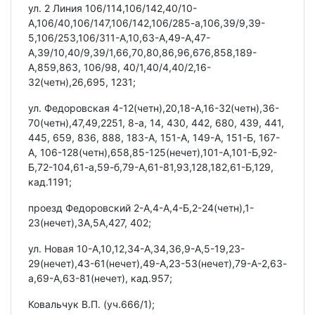
ул. 2 Линия 106/114,106/142,40/10-
А,106/40,106/147,106/142,106/285-а,106,39/9,39-
5,106/253,106/311-А,10,63-А,49-А,47-
А,39/10,40/9,39/1,66,70,80,86,96,676,858,189-
А,859,863, 106/98, 40/1,40/4,40/2,16-
32(четн),26,695, 1231;
ул. Федоровская 4-12(четн),20,18-А,16-32(четн),36-
70(четн),47,49,2251, 8-а, 14, 430, 442, 680, 439, 441,
445, 659, 836, 888, 183-А, 151-А, 149-А, 151-Б, 167-
А, 106-128(четн),658,85-125(нечет),101-А,101-Б,92-
Б,72-104,61-а,59-б,79-А,61-81,93,128,182,61-Б,129,
кад.1191;
проезд Федоровский 2-А,4-А,4-Б,2-24(четн),1-
23(нечет),3А,5А,427, 402;
ул. Новая 10-А,10,12,34-А,34,36,9-А,5-19,23-
29(нечет),43-61(нечет),49-А,23-53(нечет),79-А-2,63-
а,69-А,63-81(нечет), кад.957;
Ковальчук В.П. (уч.666/1);