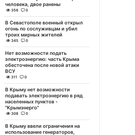
человека, двое ранены
356
0
В Севастополе военный открыл
огонь по сослуживцам и убил
троих мирных жителей
345
0
Нет возможности подать
электроэнергию: часть Крыма
обесточена после новой атаки
ВСУ
311
0
В Крыму нет возможности
подавать электроэнергию в ряд
населенных пунктов -
"Крымэнерго"
308
0
В Крыму ввели ограничения на
использование генераторов,