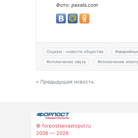
Фото: pexels.com
Социум - новости общества
#
аварийны
#
отключение света
#
отключение элект
Навигация
« Предыдущая новость
по
записям
© forpostsevastopol.ru
2006 — 2026