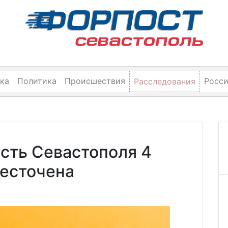
ка
Политика
Происшествия
Росс
Расследования
сть Севастополя 4
бесточена