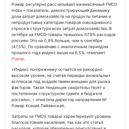
Ромир регулярно рассчитывает ежемесячный FMCG
Index – показатель, демонстрирующий динамику
доли затрат домохозяйств на продукты питания и
непродуктовые категории товаров повседневного
спроса в структуре всех затрат домохозяйства. В
октябре на FMCG-товары пришлось 47,9% расходов
россиян. Это на 0,9% больше, чем в сентябре
(47,5%). По сравнению с аналогичным периодом
прошлого года индекс выше на 6,5%, отмечает
Ромир
.
«Индекс по-прежнему остается на рекордно
высоком уровне, не считая периоды аномальных
всплесков под воздействием внешних для рынка
факторов. Такая тенденция свидетельствует о
постепенном структурном сдвиге в бюджете
россиян», – отметила директор направления М-
Ромир Ксения Пайзанская.
Затраты на FMCG товары характеризуют уровень
благосостояния населения, так как это статья
расходов, которая обязательно присутствует в