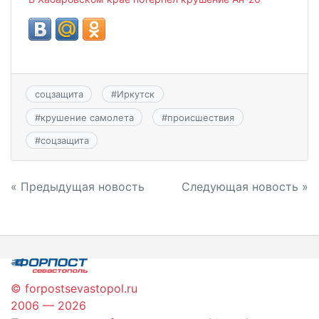
соцзащита
#
Иркутск
#
крушение самолета
#
происшествия
#
соцзащита
Навигация
« Предыдущая новость
Следующая новость »
по
записям
© forpostsevastopol.ru
2006 — 2026