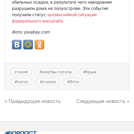
обильные осадки, в результате чего наводнения
разрушили дома на полуострове. Эти события
получили статус
чрезвычайной ситуации
федерального масштаба.
Фото: pixabay.com
стихия
#
жертвы потопа
#
Крым
#
потоп
#
стихия
#
Ялта
Навигация
« Предыдущая новость
Следующая новость »
по
записям