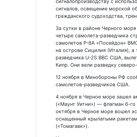
сигналопроизводству с исполь
сигналов, освещение морской о
гражданского судоходства, трен
За сутки в районе Черного мор
четыре самолета-разведчика стр
самолетов P-8А «Посейдон» ВМС
на острове Сицилия (Италия), а
разведчика U-2S ВВС США, выле
Кипр. Они вели разведку северо
12 ноября в Минобороны РФ со
самолетов-разведчиков США.
4 ноября в Черное море зашел а
(«Маунт Уитни») — флагман 6-го
октября в Черное море вошел э
оснащенный крылатыми ракетам
(«Томагавк»).