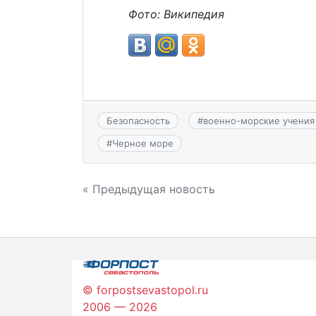
Фото: Википедия
Безопасность
#
военно-морские учения
#
Черное море
Навигация
« Предыдущая новость
по
записям
© forpostsevastopol.ru
2006 — 2026