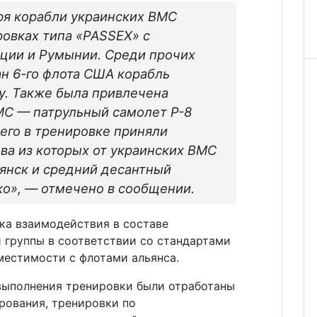
ря корабли украинских ВМС
ровках типа «PASSEX» с
ции и Румынии. Среди прочих
н 6-го флота США корабль
y. Также была привлечена
МС — патрульный самолет P-8
сего в тренировке приняли
два из которых от украинских ВМС
янск и средний десантный
ко»
, — отмечено в сообщении.
ка взаимодействия в составе
 группы в соответствии со стандартами
естимости с флотами альянса.
выполнения тренировки были отработаны
рования, тренировки по