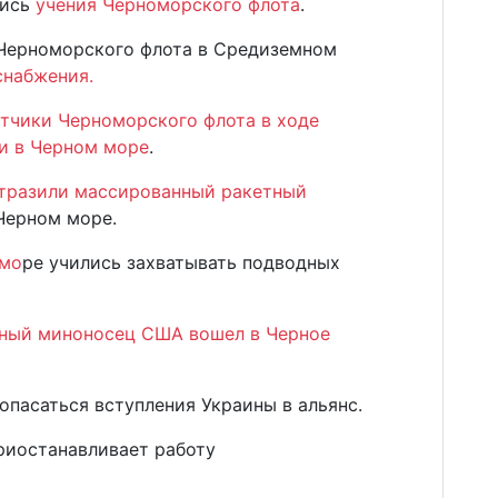
лись
учения Черноморского флота
.
 Черноморского флота в Средиземном
снабжения.
тчики Черноморского флота в ходе
и в Черном море
.
отразили массированный ракетный
 Черном море.
 мо
ре учились захватывать подводных
ный миноносец США вошел в Черное
опасаться вступления Украины в альянс.
риостанавливает работу