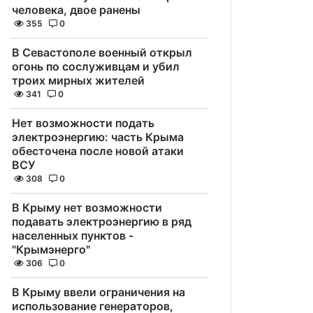
человека, двое ранены
355
0
В Севастополе военный открыл
огонь по сослуживцам и убил
троих мирных жителей
341
0
Нет возможности подать
электроэнергию: часть Крыма
обесточена после новой атаки
ВСУ
308
0
В Крыму нет возможности
подавать электроэнергию в ряд
населенных пунктов -
"Крымэнерго"
306
0
В Крыму ввели ограничения на
использование генераторов,