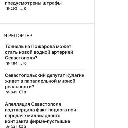
предусмотрены штрафы
293
0
Я РЕПОРТЕР
Тоннель на Пожарова может
стать новой водной артерией
Севастополя?
484
0
Севастопольский депутат Кулагин
живет в параллельной мирной
реальности?
641
0
Апелляция Севастополя
подтвердила факт подлога при
передаче миллиардного
контракта фирме-пустышке
331
0