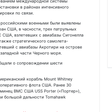
зованием международной системы
бстановки в районах интенсивного
ировки по связи.
я российскими военными были выявлены
ан США, в часности, трех патрульных
 США, взлетевших с авиабазы Сигонелла
 также стратегического самолета-
тевший с авиабазы Акротири на острове
-западной части Черного моря.
общали о сопровождении шести
мериканский корабль Mount Whitney
 оперативного флота США. Ранее 30
сминец ВМС США USS Porter («Портер»),
и большой дальности Tomahawk