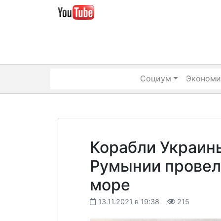
Skip
to
content
Социум
Экономи
Корабли Украин
Румынии провел
море
13.11.2021 в 19:38
215