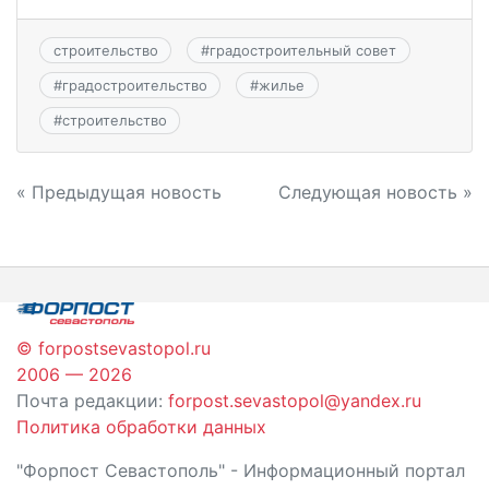
строительство
#
градостроительный совет
#
градостроительство
#
жилье
#
строительство
Навигация
« Предыдущая новость
Следующая новость »
по
записям
© forpostsevastopol.ru
2006 — 2026
Почта редакции:
forpost.sevastopol@yandex.ru
Политика обработки данных
"Форпост Севастополь" - Информационный портал