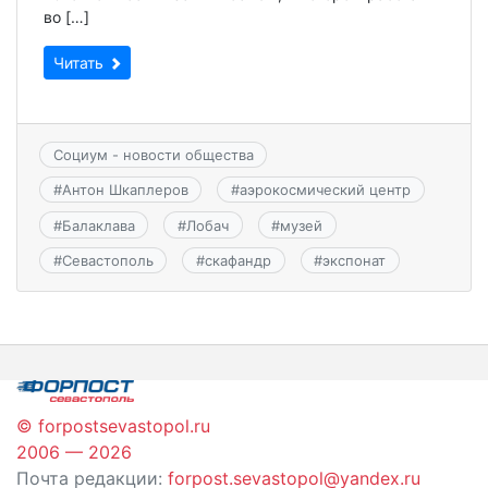
во […]
Читать
Социум - новости общества
#
Антон Шкаплеров
#
аэрокосмический центр
#
Балаклава
#
Лобач
#
музей
#
Севастополь
#
скафандр
#
экспонат
© forpostsevastopol.ru
2006 — 2026
Почта редакции:
forpost.sevastopol@yandex.ru