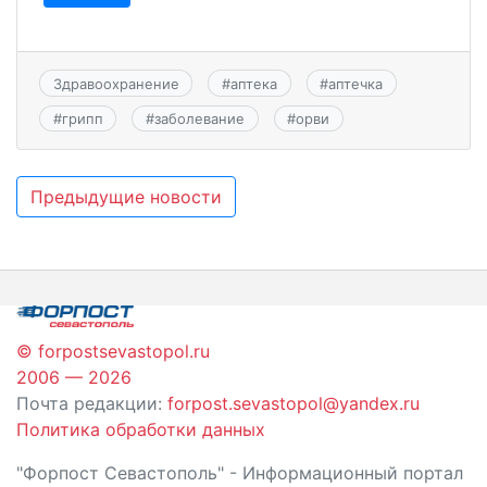
Здравоохранение
#
аптека
#
аптечка
#
грипп
#
заболевание
#
орви
Навигация
Предыдущие новости
по
записям
© forpostsevastopol.ru
2006 — 2026
Почта редакции:
forpost.sevastopol@yandex.ru
Политика обработки данных
"Форпост Севастополь" - Информационный портал