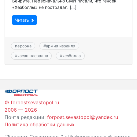
Бейруте. Первоначально СМИ писали, что генсек
«Хезболлы» не пострадал. […]
Читать
персона
#
армия израиля
#
хасан насралла
#
хезболла
© forpostsevastopol.ru
2006 — 2026
Почта редакции:
forpost.sevastopol@yandex.ru
Политика обработки данных
"Форпост Севастополь" - Информационный портал