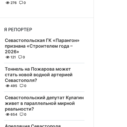
276
0
Я РЕПОРТЕР
Севастопольская ГК «Парангон»
признана «Строителем года –
2026»
121
0
Тоннель на Пожарова может
стать новой водной артерией
Севастополя?
495
0
Севастопольский депутат Кулагин
живет в параллельной мирной
реальности?
654
0
Апелляция Севастополя