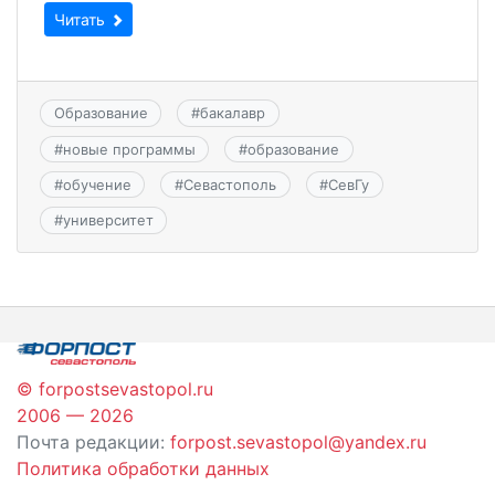
Читать
Образование
#
бакалавр
#
новые программы
#
образование
#
обучение
#
Севастополь
#
СевГу
#
университет
© forpostsevastopol.ru
2006 — 2026
Почта редакции:
forpost.sevastopol@yandex.ru
Политика обработки данных