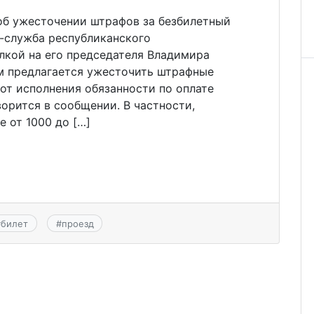
об ужесточении штрафов за безбилетный
с-служба республиканского
лкой на его председателя Владимира
м предлагается ужесточить штрафные
от исполнения обязанности по оплате
ворится в сообщении. В частности,
е от 1000 до […]
#
билет
#
проезд