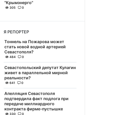
"Крымэнерго"
305
0
Я РЕПОРТЕР
Тоннель на Пожарова может
стать новой водной артерией
Севастополя?
484
0
Севастопольский депутат Кулагин
живет в параллельной мирной
реальности?
641
0
Апелляция Севастополя
подтвердила факт подлога при
передаче миллиардного
контракта фирме-пустышке
330
0