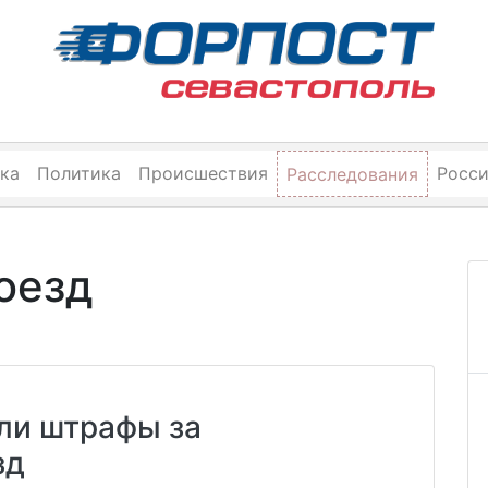
ка
Политика
Происшествия
Росс
Расследования
оезд
ли штрафы за
зд