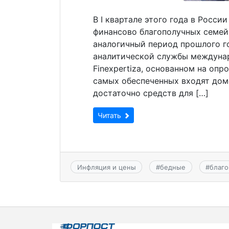
В I квартале этого года в Росси
финансово благополучных семей, 
аналогичный период прошлого го
аналитической службы междунар
Finexpertiza, основанном на опр
самых обеспеченных входят домо
достаточно средств для […]
Читать
Инфляция и цены
#
бедные
#
благ