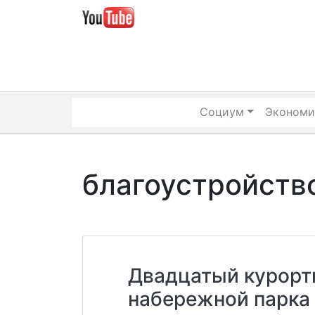
Skip
to
content
Социум
Экономи
благоустройств
Двадцатый курорт
набережной парка 