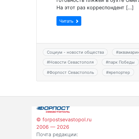
На этот раз корреспондент […]
Читать
Социум - новости общества
#
аквамари
#
Новости Севастополя
#
парк Победы
#
Форпост Севастополь
#
ярепортер
© forpostsevastopol.ru
2006 — 2026
Почта редакции: