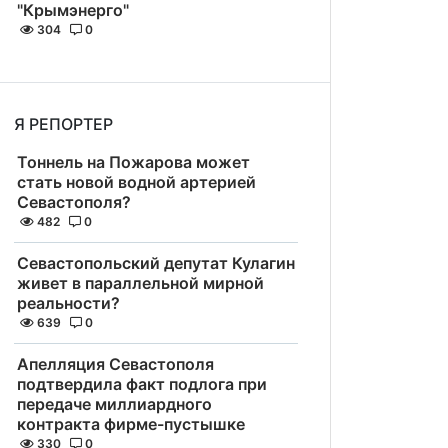
"Крымэнерго"
304
0
Я РЕПОРТЕР
Тоннель на Пожарова может
стать новой водной артерией
Севастополя?
482
0
Севастопольский депутат Кулагин
живет в параллельной мирной
реальности?
639
0
Апелляция Севастополя
подтвердила факт подлога при
передаче миллиардного
контракта фирме-пустышке
330
0