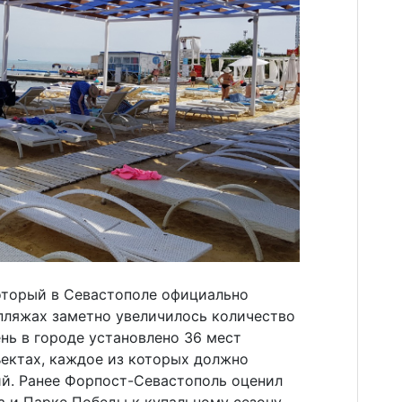
который в Севастополе официально
 пляжах заметно увеличилось количество
нь в городе установлено 36 мест
ъектах, каждое из которых должно
ий. Ранее Форпост-Севастополь оценил
а и Парке Победы к купальному сезону.