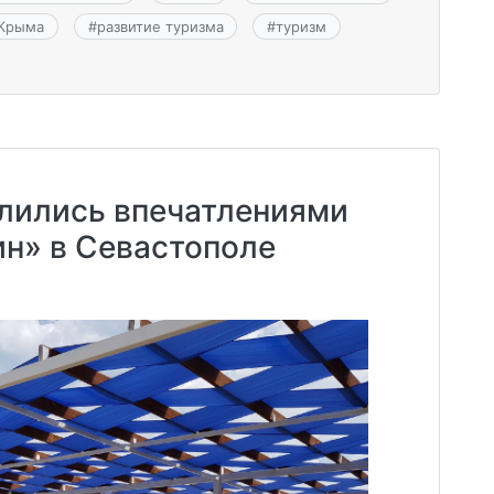
 Крыма
#
развитие туризма
#
туризм
лились впечатлениями
н» в Севастополе