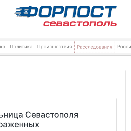
ка
Политика
Происшествия
Росс
Расследования
ьница Севастополя
араженных