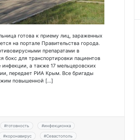
ьница готова к приему лиц, зараженных
тся на портале Правительства города.
отивовирусными препаратами в
ся бокс для транспортировки пациентов
 инфекции, а также 17 мельцеровских
ии, передает РИА Крым. Все бригады
ежим повышенной […]
#
готовность
#
инфекционка
#
коронавирус
#
Севастополь