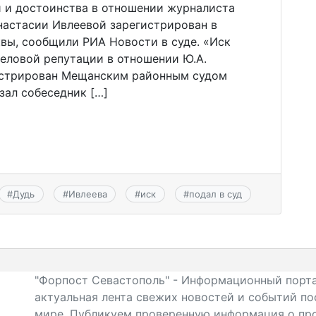
и и достоинства в отношении журналиста
настасии Ивлеевой зарегистрирован в
ы, сообщили РИА Новости в суде. «Иск
деловой репутации в отношении Ю.А.
гистрирован Мещанским районным судом
зал собеседник […]
#
Дудь
#
Ивлеева
#
иск
#
подал в суд
"Форпост Севастополь" - Информационный порта
актуальная лента свежих новостей и событий по
мире. Публикуем проверенную информация о про