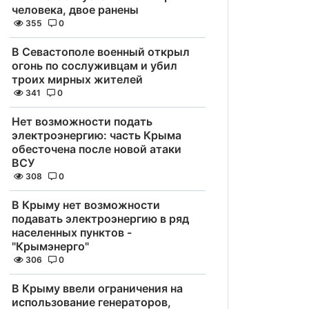
человека, двое ранены
355
0
В Севастополе военный открыл
огонь по сослуживцам и убил
троих мирных жителей
341
0
Нет возможности подать
электроэнергию: часть Крыма
обесточена после новой атаки
ВСУ
308
0
В Крыму нет возможности
подавать электроэнергию в ряд
населенных пунктов -
"Крымэнерго"
306
0
В Крыму ввели ограничения на
использование генераторов,