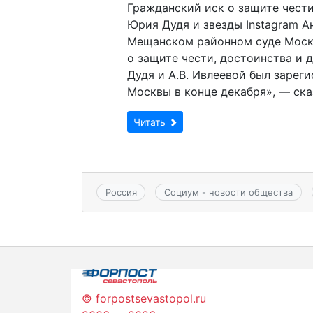
Гражданский иск о защите чест
Юрия Дудя и звезды Instagram А
Мещанском районном суде Москв
о защите чести, достоинства и 
Дудя и А.В. Ивлеевой был заре
Москвы в конце декабря», — ска
Читать
Россия
Социум - новости общества
© forpostsevastopol.ru