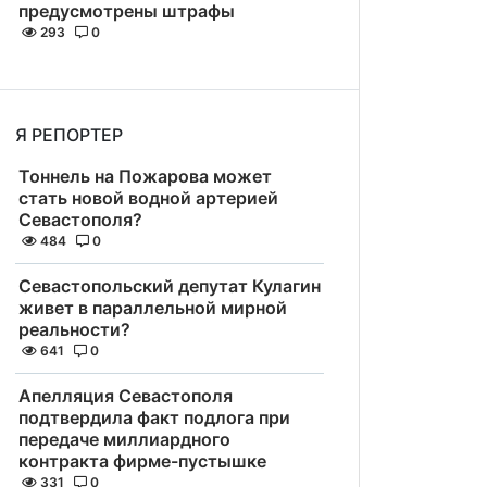
предусмотрены штрафы
293
0
Я РЕПОРТЕР
Тоннель на Пожарова может
стать новой водной артерией
Севастополя?
484
0
Севастопольский депутат Кулагин
живет в параллельной мирной
реальности?
641
0
Апелляция Севастополя
подтвердила факт подлога при
передаче миллиардного
контракта фирме-пустышке
331
0