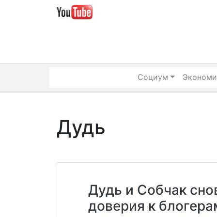
Skip
to
content
Социум
Экономи
Дудь
Дудь и Собчак сно
доверия к блогер