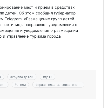
ронирование мест и прием в средствах
пп детей. Об этом сообщил губернатор
м Telegram. «Размещение групп детей
то гостиницы направляют уведомления о
азмещения и уведомления о размещении
р и Управление туризма города
ы
#
группа детей
#
дети
оля
#
отели
#
правительство севастополя