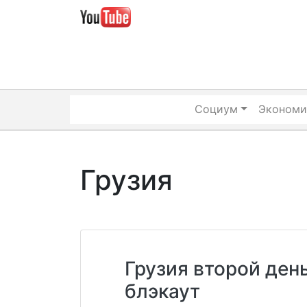
Skip
to
content
Социум
Экономи
Грузия
Грузия второй ден
блэкаут