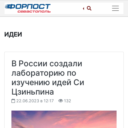
Skip
to
content
ИДЕИ
В России создали
лабораторию по
изучению идей Си
Цзиньпина
22.06.2023 в 12:17
132