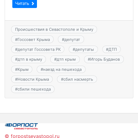
Читать
Происшествия в Севастополе и Крыму
#
Госсовет Крыма
#
депутат
#
депутат Госсовета РК
#
депутаты
#
ДТП
#
дтп в крыму
#
дтп крым
#
Игорь Буданов
#
Крым
#
наезд на пешехода
#
Новости Крыма
#
сбил насмерть
#
сбили пешехода
© forpostsevastopol.ru