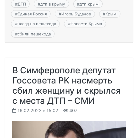
#
ДТП
#
дтп в крыму
#
дтп крым
#
Единая Россия
#
Игорь Буданов
#
Крым
#
наезд на пешехода
#
Новости Крыма
#
сбили пешехода
В Симферополе депутат
Госсовета РК насмерть
сбил женщину и скрылся
с места ДТП – СМИ
16.02.2022 в 15:02
407