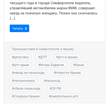
текущего года в городе Симферополе водитель,
управлявший автомобилем марки BMW, совершил
наезд на пожилую женщину. Позже она скончалась
[…]
Читать
Происшествия в Севастополе и Крыму
#
депутаты
#
ДТП
#
дтп в крыму
#
дтп крым
#
Игорь Буданов
#
Крым
#
наезд на пешехода
#
Новости Крыма
#
пенсионерка
#
пешеход
#
сбили пешехода
#
СК РФ
#
Следком Крыма
#
смертельное дтп