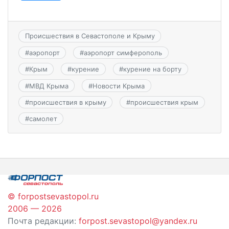
Происшествия в Севастополе и Крыму
#
аэропорт
#
аэропорт симферополь
#
Крым
#
курение
#
курение на борту
#
МВД Крыма
#
Новости Крыма
#
происшествия в крыму
#
происшествия крым
#
самолет
© forpostsevastopol.ru
2006 — 2026
Почта редакции:
forpost.sevastopol@yandex.ru