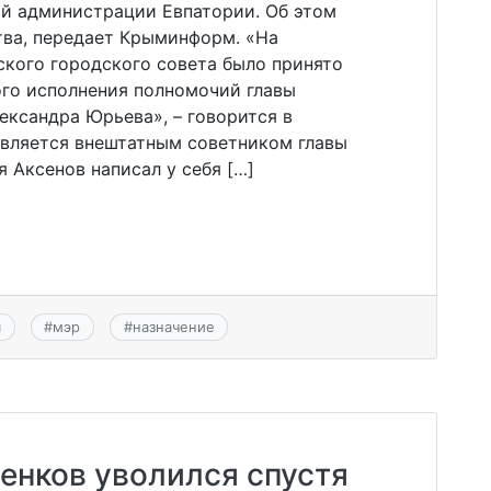
ой администрации Евпатории. Об этом
ва, передает Крыминформ. «На
ского городского совета было принято
го исполнения полномочий главы
ександра Юрьева», – говорится в
является внештатным советником главы
я Аксенов написал у себя […]
я
#
мэр
#
назначение
енков уволился спустя