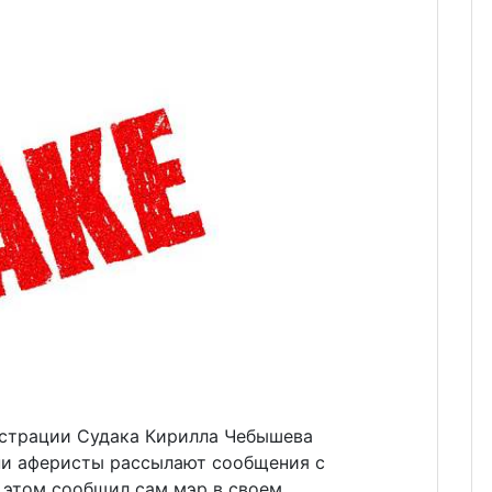
истрации Судака Кирилла Чебышева
ни аферисты рассылают сообщения с
 этом сообщил сам мэр в своем