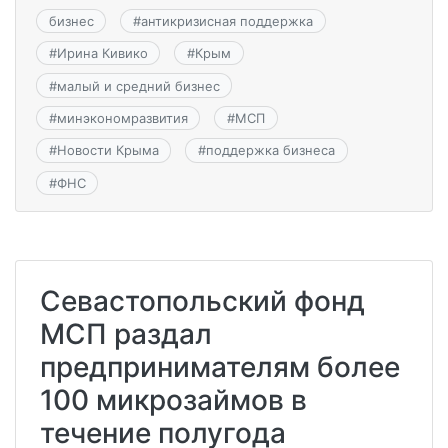
бизнес
#
антикризисная поддержка
#
Ирина Кивико
#
Крым
#
малый и средний бизнес
#
минэкономразвития
#
МСП
#
Новости Крыма
#
поддержка бизнеса
#
ФНС
Севастопольский фонд
МСП раздал
предпринимателям более
100 микрозаймов в
течение полугода