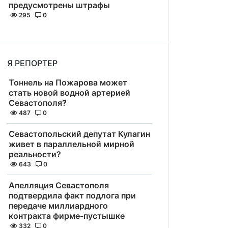
предусмотрены штрафы
295
0
Я РЕПОРТЕР
Тоннель на Пожарова может
стать новой водной артерией
Севастополя?
487
0
Севастопольский депутат Кулагин
живет в параллельной мирной
реальности?
643
0
Апелляция Севастополя
подтвердила факт подлога при
передаче миллиардного
контракта фирме-пустышке
332
0