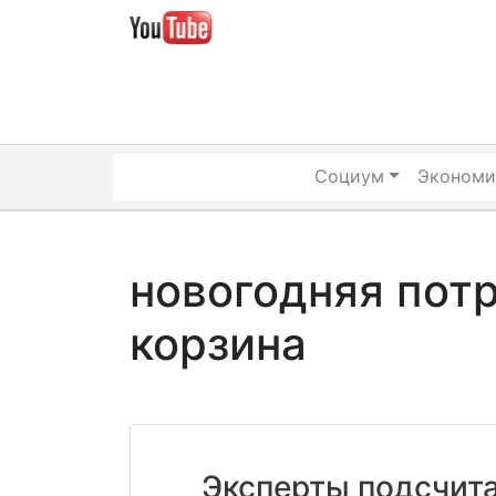
Skip
to
content
Социум
Экономи
новогодняя пот
корзина
Эксперты подсчита