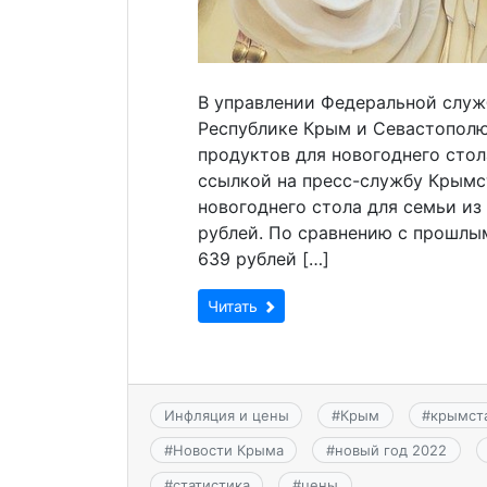
В управлении Федеральной служ
Республике Крым и Севастополю
продуктов для новогоднего сто
ссылкой на пресс-службу Крымст
новогоднего стола для семьи из
рублей. По сравнению с прошлы
639 рублей […]
Читать
Инфляция и цены
#
Крым
#
крымст
#
Новости Крыма
#
новый год 2022
#
статистика
#
цены