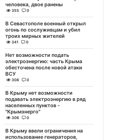
человека, двое ранены
355
0
В Севастополе военный открыл
огонь по сослуживцам и убил
троих мирных жителей
341
0
Нет возможности подать
электроэнергию: часть Крыма
обесточена после новой атаки
ВСУ
308
0
В Крыму нет возможности
подавать электроэнергию в ряд
населенных пунктов -
"Крымэнерго"
306
0
В Крыму ввели ограничения на
использование генераторов,