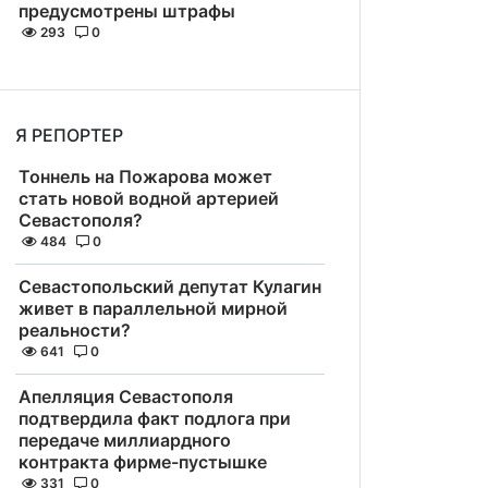
предусмотрены штрафы
293
0
Я РЕПОРТЕР
Тоннель на Пожарова может
стать новой водной артерией
Севастополя?
484
0
Севастопольский депутат Кулагин
живет в параллельной мирной
реальности?
641
0
Апелляция Севастополя
подтвердила факт подлога при
передаче миллиардного
контракта фирме-пустышке
331
0