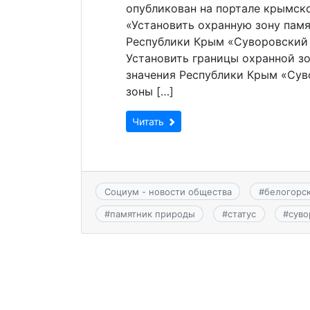
опубликован на портале крымск
«Установить охранную зону пам
Республики Крым «Суворовский д
Установить границы охранной з
значения Республики Крым «Сув
зоны […]
Читать
Социум - новости общества
#
белогорс
#
памятник природы
#
статус
#
суво