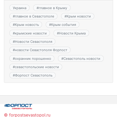
Украина
#
главное в Крыму
#
главное в Севастополе
#
Крым новости
#
Крым новость
#
Крым события
#
крымские новости
#
Новости Крыма
#
Новости Севастополя
#
новости Севастополя Форпост
#
охранник порошенко
#
Севастополь новости
#
севастопольские новости
#
Форпост Севастополь
© forpostsevastopol.ru