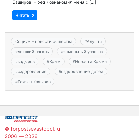
Баширов. – ред.) ознакомил меня с […]
Читать
Социум - новости общества
#
Алушта
#
детский лагерь
#
земельный участок
#
кадыров
#
Крым
#
Новости Крыма
#
оздоровление
#
оздоровление детей
#
Рамзан Кадыров
© forpostsevastopol.ru
2006 — 2026