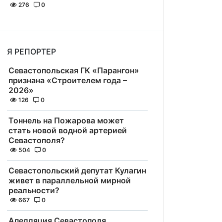
276
0
Я РЕПОРТЕР
Севастопольская ГК «Парангон»
признана «Строителем года –
2026»
126
0
Тоннель на Пожарова может
стать новой водной артерией
Севастополя?
504
0
Севастопольский депутат Кулагин
живет в параллельной мирной
реальности?
667
0
Апелляция Севастополя