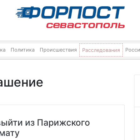
ка
Политика
Происшествия
Росс
Расследования
ашение
ыйти из Парижского
имату