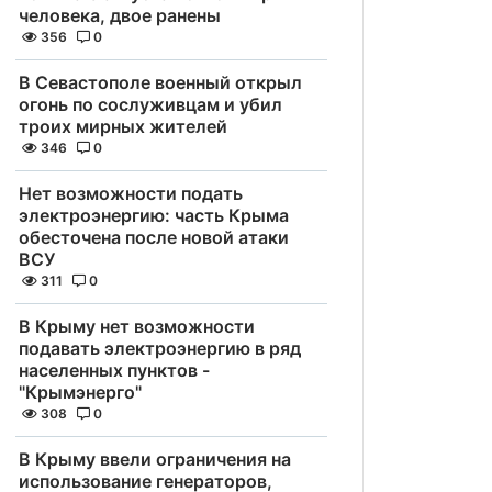
человека, двое ранены
356
0
В Севастополе военный открыл
огонь по сослуживцам и убил
троих мирных жителей
346
0
Нет возможности подать
электроэнергию: часть Крыма
обесточена после новой атаки
ВСУ
311
0
В Крыму нет возможности
подавать электроэнергию в ряд
населенных пунктов -
"Крымэнерго"
308
0
В Крыму ввели ограничения на
использование генераторов,