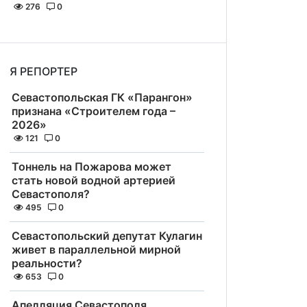
276
0
Я РЕПОРТЕР
Севастопольская ГК «Парангон»
признана «Строителем года –
2026»
121
0
Тоннель на Пожарова может
стать новой водной артерией
Севастополя?
495
0
Севастопольский депутат Кулагин
живет в параллельной мирной
реальности?
653
0
Апелляция Севастополя