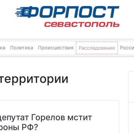
ка
Политика
Происшествия
Росс
Расследования
территории
епутат Горелов мстит
роны РФ?