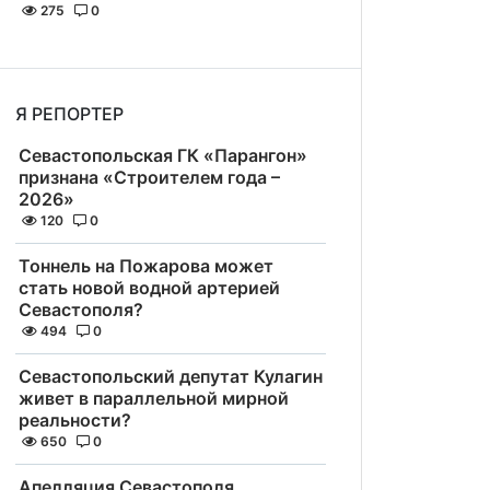
275
0
Я РЕПОРТЕР
Севастопольская ГК «Парангон»
признана «Строителем года –
2026»
120
0
Тоннель на Пожарова может
стать новой водной артерией
Севастополя?
494
0
Севастопольский депутат Кулагин
живет в параллельной мирной
реальности?
650
0
Апелляция Севастополя