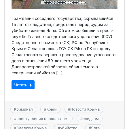
Гражданин соседнего государства, скрывавшийся
15 лет от следствия, предстанет перед судом за
убийство жителя Ялты. Об этом сообщили в пресс-
службе Главного следственного управления (ГСУ)
Следственного комитета (СК) РФ по Республике
Крым и Севастополю. «ГСУ СК РФ по РК и городу
Севастополю завершено расследование уголовного
дела в отношении 59-летнего уроженца
Днепропетровской области, обвиняемого в
совершении убийства […]
Читать
Криминал
#
Крым
#
Новости Крыма
#
преступления прошлых лет
#
следком
#
Следком Крыма
#
убийство
#
Ялта