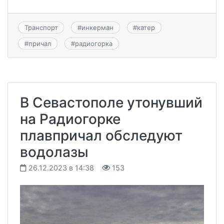
Транспорт
#
инкерман
#
катер
#
причал
#
радиогорка
В Севастополе утонувший
на Радиогорке
плавпричал обследуют
водолазы
26.12.2023 в 14:38
153