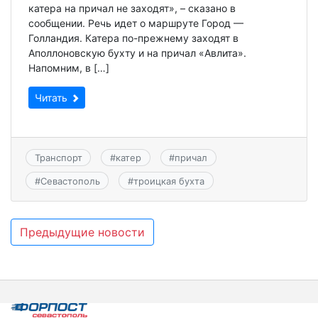
катера на причал не заходят», – сказано в
сообщении. Речь идет о маршруте Город —
Голландия. Катера по-прежнему заходят в
Аполлоновскую бухту и на причал «Авлита».
Напомним, в […]
Читать
Транспорт
#
катер
#
причал
#
Севастополь
#
троицкая бухта
Навигация
Предыдущие новости
по
записям