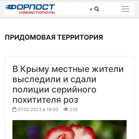
Skip
to
content
ПРИДОМОВАЯ ТЕРРИТОРИЯ
В Крыму местные жители
выследили и сдали
полиции серийного
похитителя роз
27.02.2023 в 18:00
235