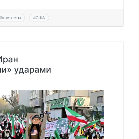
#
протесты
#
США
Иран
и» ударами