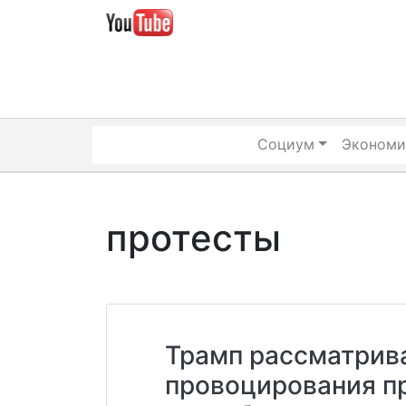
Skip
to
content
Социум
Экономи
протесты
Трамп рассматрива
провоцирования пр