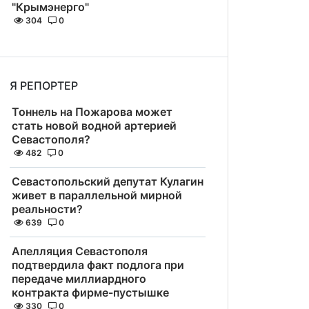
"Крымэнерго"
304
0
Я РЕПОРТЕР
Тоннель на Пожарова может
стать новой водной артерией
Севастополя?
482
0
Севастопольский депутат Кулагин
живет в параллельной мирной
реальности?
639
0
Апелляция Севастополя
подтвердила факт подлога при
передаче миллиардного
контракта фирме-пустышке
330
0