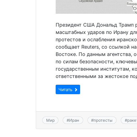
Президент США Дональд Трамп 
масштабных ударов по Ирану дл
протестов и ослабления иранско
сообщает Reuters, со ссылкой н
Востоке. По данным агентства,
по силам безопасности, ключев
государственным институтам, к
ответственными за жестокое под
Читать
Мир
#
Иран
#
протесты
#
раке