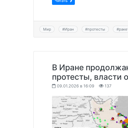
Читать
Мир
#
Иран
#
протесты
#
раке
В Иране продолжа
протесты, власти 
09.01.2026 в 16:09
137