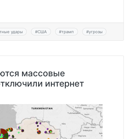
тные удары
#
США
#
трамп
#
угрозы
ются массовые
отключили интернет