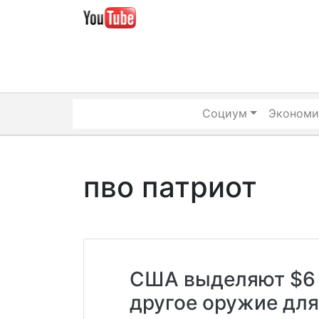
Skip
to
content
Социум
Экономи
пво патриот
США выделяют $6 м
другое оружие дл