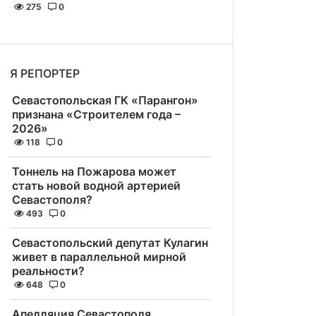
275
0
Я РЕПОРТЕР
Севастопольская ГК «Парангон»
признана «Строителем года –
2026»
118
0
Тоннель на Пожарова может
стать новой водной артерией
Севастополя?
493
0
Севастопольский депутат Кулагин
живет в параллельной мирной
реальности?
648
0
Апелляция Севастополя