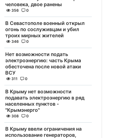
человека, двое ранены
356
0
В Севастополе военный открыл
огонь по сослуживцам и убил
троих мирных жителей
346
0
Нет возможности подать
электроэнергию: часть Крыма
обесточена после новой атаки
ВСУ
311
0
В Крыму нет возможности
подавать электроэнергию в ряд
населенных пунктов -
"Крымэнерго"
308
0
В Крыму ввели ограничения на
использование генераторов,