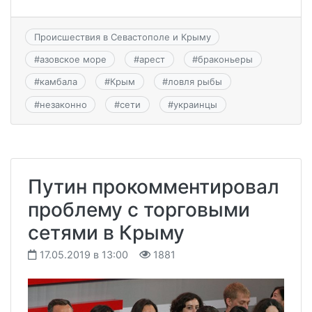
Происшествия в Севастополе и Крыму
#
азовское море
#
арест
#
браконьеры
#
камбала
#
Крым
#
ловля рыбы
#
незаконно
#
сети
#
украинцы
Путин прокомментировал
проблему с торговыми
сетями в Крыму
17.05.2019 в 13:00
1881