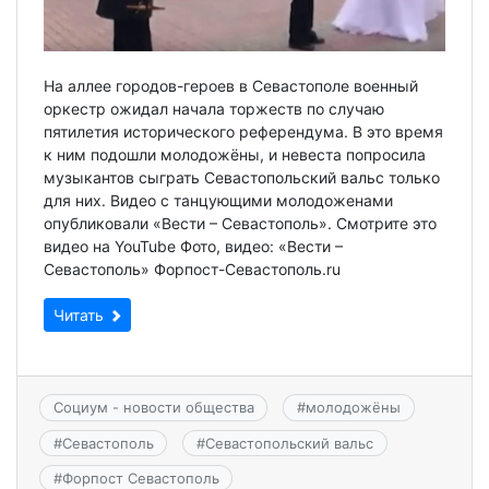
На аллее городов-героев в Севастополе военный
оркестр ожидал начала торжеств по случаю
пятилетия исторического референдума. В это время
к ним подошли молодожёны, и невеста попросила
музыкантов сыграть Севастопольский вальс только
для них. Видео с танцующими молодоженами
опубликовали «Вести – Севастополь». Смотрите это
видео на YouTube Фото, видео: «Вести –
Севастополь» Форпост-Севастополь.ru
Читать
Социум - новости общества
#
молодожёны
#
Севастополь
#
Севастопольский вальс
#
Форпост Севастополь