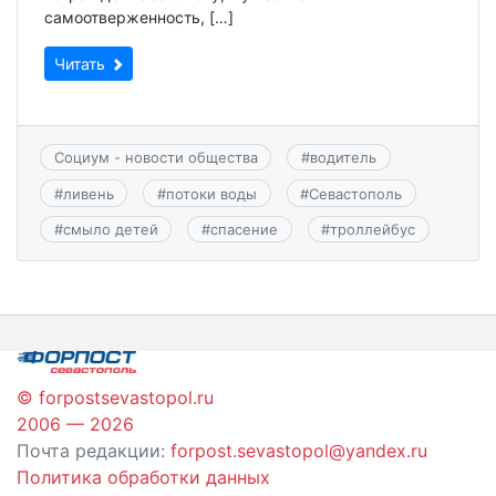
самоотверженность, […]
Читать
Социум - новости общества
#
водитель
#
ливень
#
потоки воды
#
Севастополь
#
смыло детей
#
спасение
#
троллейбус
© forpostsevastopol.ru
2006 — 2026
Почта редакции:
forpost.sevastopol@yandex.ru
Политика обработки данных